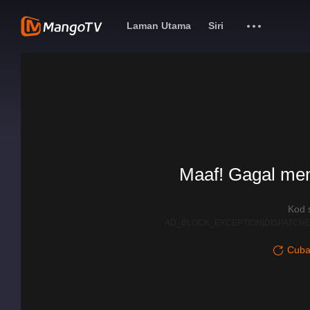
Laman Utama
Siri
Maaf! Gagal me
Kod 
AD_BLOCK_EXCEPTION|DISPATCHE
Cuba