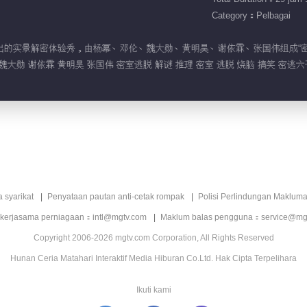
Category：Pelbagai
TV推出的实景解密体验秀，由杨幂、邓伦、魏大勋、黄明昊、谢依霖、张国伟组成“
 魏大勋 谢依霖 黄明昊 张国伟 密室逃脱 解谜 推理 密室 逃脱 烧脑 搞笑 密逃
a syarikat
Penyataan pautan anti-cetak rompak
Polisi Perlindungan Makluma
 kerjasama perniagaan：intl@mgtv.com
Maklum balas pengguna：service@mg
Copyright 2006-2026 mgtv.com Corporation, All Rights Reserved
Hunan Ceria Matahari Interaktif Media Hiburan Co.Ltd. Hak Cipta Terpelihara
Ikuti kami