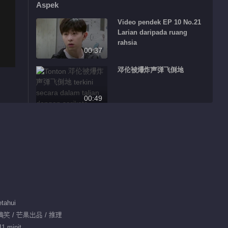
Aspek
Video pendek EP 10 No.21
Larian daripada ruang
rahsia
00:37
邓伦被爆炸声弹飞倒地
00:49
Video pendek EP 10 No.20
Larian daripada ruang
rahsia
01:03
Video pendek EP 10 No.19
Larian daripada ruang
rahsia
00:40
tahui
Video pendek EP 10 No.18
 搞笑 / 芒果出品 / 推理
Larian daripada ruang
1 minit