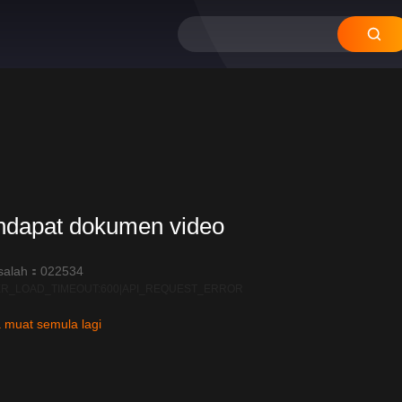
ndapat dokumen video
salah：022534
R_LOAD_TIMEOUT:600|API_REQUEST_ERROR
 muat semula lagi