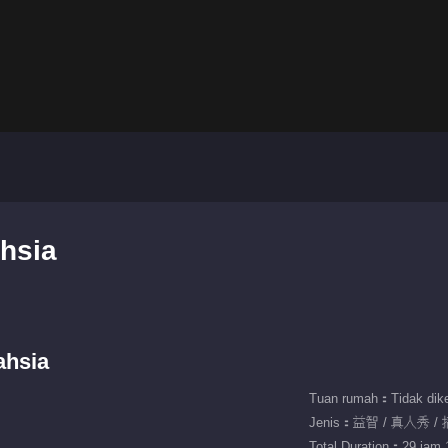
ahsia
ahsia
Tuan rumah：Tidak dike
Jenis：益智 / 真人秀 /
Total Duration：29 jam 1