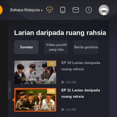
Bahasa Malaysia
Larian daripada ruang rahsia
Video positif
Sorotan
Berita gembira
yang lalu
EP 10 Larian daripada
VIP
ruang rahsia
2019-04-27
140.0M
EP 11 Larian daripada
VIP
ruang rahsia
2019-04-27
110.9M