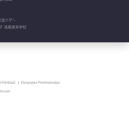
rahsia
00:56
Video pendek EP 10 No.17
密逃六子”。
Larian daripada ruang
六子 逃离废弃学校
rahsia
00:57
Video pendek EP 10 No.16
Larian daripada ruang
rahsia
00:40
Video pendek EP 10 No.15
Larian daripada ruang
t Peribadi
Perjanjian Perkhidmatan
rahsia
00:44
tv.com
Video pendek EP 10 No.14
Larian daripada ruang
rahsia
01:38
Video pendek EP 10 No.13