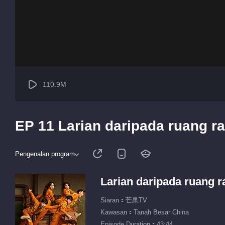
110.9M
EP 11 Larian daripada ruang r
Pengenalan program
Larian daripada ruang r
Siaran：芒果TV
Kawasan：Tanah Besar China
Episode Duration：43:44