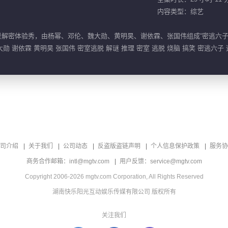
内容类型：综艺
景解密体验秀，由杨幂、邓伦、魏大勋、黄明昊、谢依霖、张国伟组成“密逃六子
大勋 谢依霖 黄明昊 张国伟 密室逃脱 解谜 推理 密室 逃脱 烧脑 搞笑 密逃六子
司介绍
关于我们
公司动态
反盗版盗链声明
个人信息保护政策
服务协
商务合作邮箱：intl@mgtv.com
用户反馈：service@mgtv.com
Copyright 2006-2026 mgtv.com Corporation, All Rights Reserved
湖南快乐阳光互动娱乐传媒有限公司 版权所有
关注我们