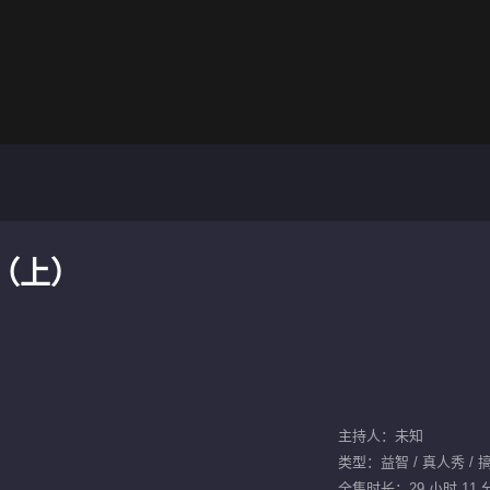
（上）
主持人：未知
类型：益智 / 真人秀 / 搞
全集时长：29 小时 11 