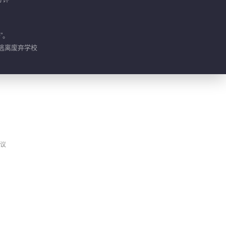
00:56
张国伟身高压制成功破窗
”。
 逃离废弃学校
00:57
“伦贾”放弃抵抗萌系转圈
00:40
张国伟在线找前任？
议
00:44
大勋成头号幂吹实力捧场
01:38
论人和人的差距有多远