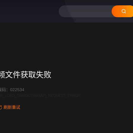
频文件获取失败
码：022534
R_LOAD_TIMEOUT:600|API_REQUEST_ERROR
刷新重试