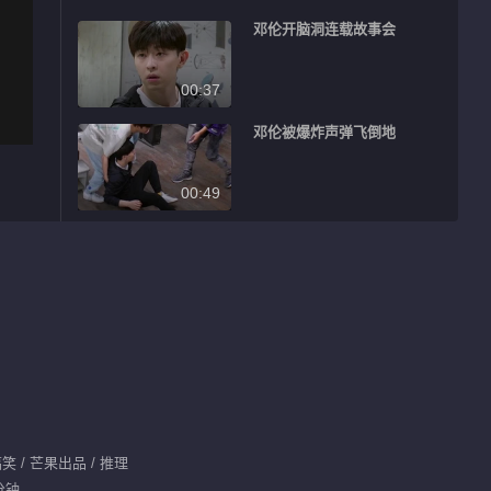
邓伦开脑洞连载故事会
00:37
邓伦被爆炸声弹飞倒地
00:49
狐狸勋上线游说邓伦玩电球
01:03
大勋一口闷脉动预定下集队长
00:40
六子嗨唱周杰伦《以父之名》
笑 / 芒果出品 / 推理
分钟