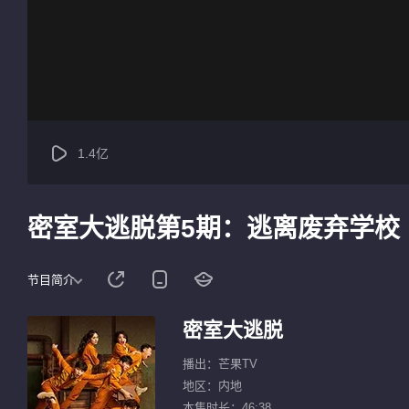
1.4亿
密室大逃脱第5期：逃离废弃学校
节目简介
密室大逃脱
播出：芒果TV
地区：内地
本集时长：46:38