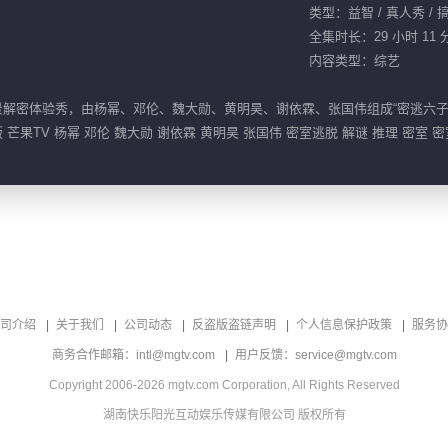
类型：益智 / 真人秀 / 搞
全集时长：29 小时 11 
内容类型：综艺
景解密体验秀，由杨幂、邓伦、魏大勋、黄明昊、谢依霖、张国伟组成“密逃六子
 芒果TV 杨幂 邓伦 魏大勋 谢依霖 黄明昊 张国伟 密室逃脱 解谜 推理 密室 
司介绍
关于我们
公司动态
反盗版盗链声明
个人信息保护政策
服务协
商务合作邮箱：intl@mgtv.com
用户反馈：service@mgtv.com
Copyright 2006-2026 mgtv.com Corporation, All Rights Reserved
湖南快乐阳光互动娱乐传媒有限公司 版权所有