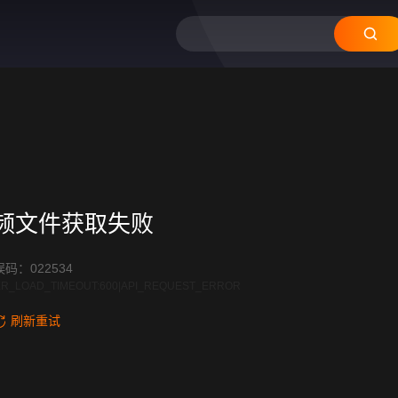
频文件获取失败
码：022534
R_LOAD_TIMEOUT:600|API_REQUEST_ERROR
刷新重试