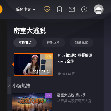
简体中文
密室大逃脱
本期看点
往期正片
精彩花絮
Plus第1期：杨幂解谜
VIP
carry全场
2019-03-31
4614.6万
小编热推
密室大逃脱 第八季
荐
益智类实景解密真人秀