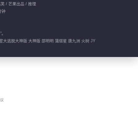
笑 / 芒果出品 / 推理
分钟
”。
密室大逃脱大神版 大神版 邵明明 蒲熠星 唐九洲 火树 JY
议