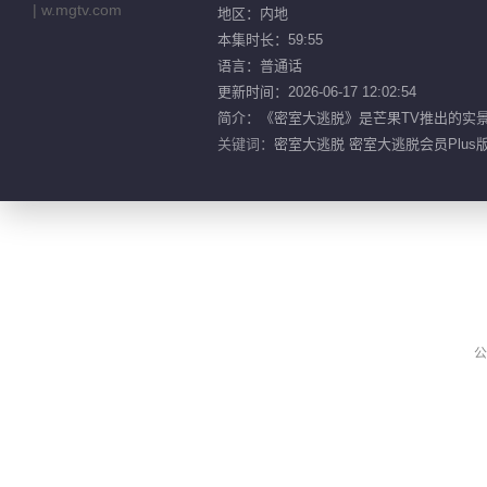
地区：内地
本集时长：59:55
语言：普通话
更新时间：2026-06-17 12:02:54
简介：《密室大逃脱》是芒果TV推出的实
关键词：
密室大逃脱 密室大逃脱会员Plus版
公