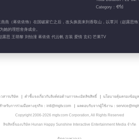
Category：ซีรี่ย์
了骊国公主燕燕（蒋依依饰）在国破家亡之后，改头换面来到香取山，以覃川（赵露
为她的理想舍身成全。
赵露思 王萌黎 刘怡潼 蒋依依 代云帆 古装 爱情 玄幻 芒果TV
าวสารบริษัท
คำชี้แจงเกี่ยวกับลิงค์ต่อต้านการละเมิดลิขสิทธิ์
นโยบายคุ้มครองข้อมู
ลสำหรับการร่วมมือทางธุรกิจ：intl@mgtv.com
ผลตอบรับจากผู้ใช้งาน：service@mgt
Copyright 2006-2026 mgtv.com Corporation, All Rights Reserved
ลิขสิทธิ์ของบริษัท Hunan Happy Sunshine Interactive Entertainment Media จำกัด
ติดตามพวกเรา