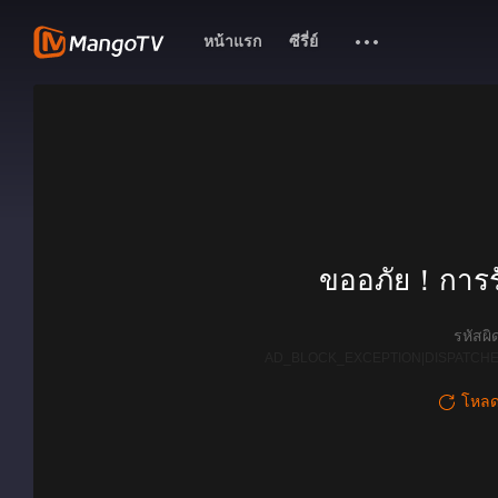
หน้าแรก
ซีรี่ย์
ขออภัย！การรั
รหัสผ
AD_BLOCK_EXCEPTION|DISPATCHE
โหลดใ