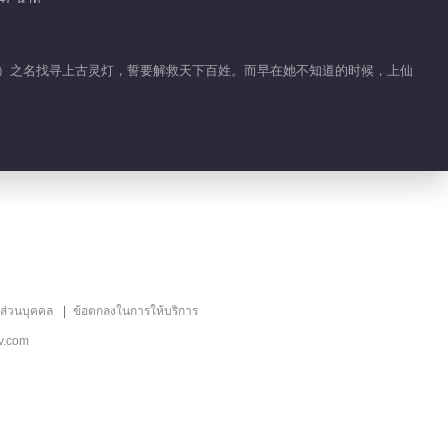
的故事
01:55
思饰）之名找寻上古灵灯，誓要解救天下百姓。而早在她不知道的时候，上仙
紫辰玄珠一见钟情
02:41
云川夫妇重逢 哭一万
遍都不够
03:03
ลส่วนบุคคล
ข้อตกลงในการให้บริการ
川儿思念九云出现幻觉
v.com
00:52
川儿过度思念九云