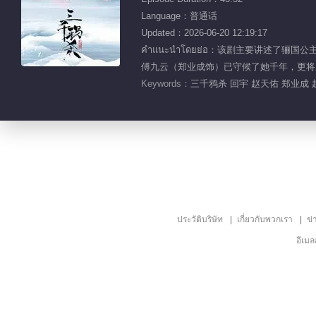
Language：普通话
Updated：2026-06-20 12:19:17
คำแนะนำโดยย่อ：该剧主要讲述
傅九云（郑业成饰）已守候了她千年，更将
Keywords：
三千鸦杀 回宇 赵天佑 郑业成 
ประวัติบริษัท
เกี่ยวกับพวกเรา
ข่
อีเม