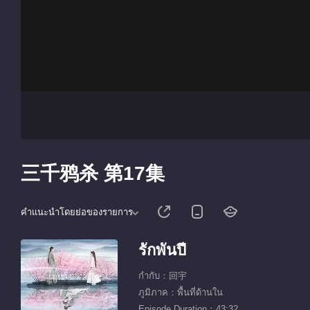
三千鸦杀 第17集
คำแนะนำโดยย่อของรายการ
รักพันปี
กำกับ：回宇
ภูมิภาค：พื้นที่ด้านใน
Episode Duration：43:32