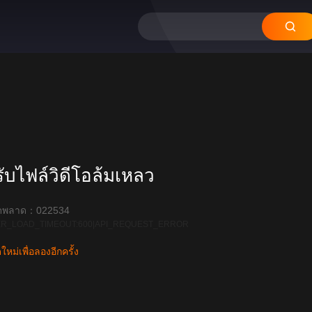
บไฟล์วิดีโอล้มเหลว
ิดพลาด：022534
R_LOAD_TIMEOUT:600|API_REQUEST_ERROR
หม่เพื่อลองอีกครั้ง