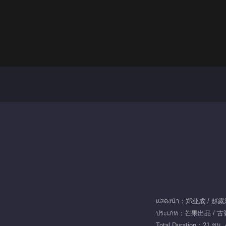
แสดงนำ：郑业成 / 赵露
ประเภท：芒果出品 / 古装
Total Duration：21 ชม. 