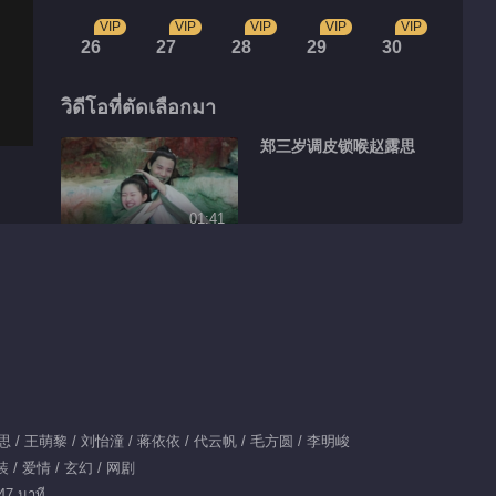
VIP
VIP
VIP
VIP
VIP
26
27
28
29
30
วิดีโอที่ตัดเลือกมา
郑三岁调皮锁喉赵露思
01:41
云川夫妇婚前婚后大不
同
00:22
傅九云覃川蚌壳吻
思 / 王萌黎 / 刘怡潼 / 蒋依依 / 代云帆 / 毛方圆 / 李明峻
00:55
 / 爱情 / 玄幻 / 网剧
郑业成赵露思高甜背后
47 นาที