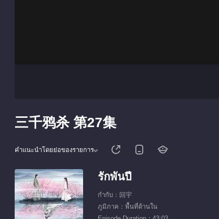
三千鸦杀 第27集
คำแนะนำโดยย่อของรายการ
รักพันปี
กำกับ：回宇
ภูมิภาค：พื้นที่ด้านใน
Episode Duration：43:03