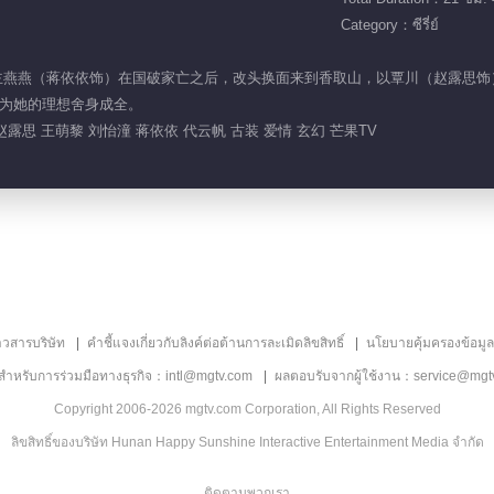
Category：ซีรี่ย์
了骊国公主燕燕（蒋依依饰）在国破家亡之后，改头换面来到香取山，以覃川（赵露
为她的理想舍身成全。
赵露思 王萌黎 刘怡潼 蒋依依 代云帆 古装 爱情 玄幻 芒果TV
าวสารบริษัท
คำชี้แจงเกี่ยวกับลิงค์ต่อต้านการละเมิดลิขสิทธิ์
นโยบายคุ้มครองข้อมู
ลสำหรับการร่วมมือทางธุรกิจ：intl@mgtv.com
ผลตอบรับจากผู้ใช้งาน：service@mgt
Copyright 2006-2026 mgtv.com Corporation, All Rights Reserved
ลิขสิทธิ์ของบริษัท Hunan Happy Sunshine Interactive Entertainment Media จำกัด
ติดตามพวกเรา