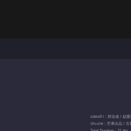
แสดงนำ：郑业成 / 赵露
ประเภท：芒果出品 / 古装
Total Duration：21 ชม. 