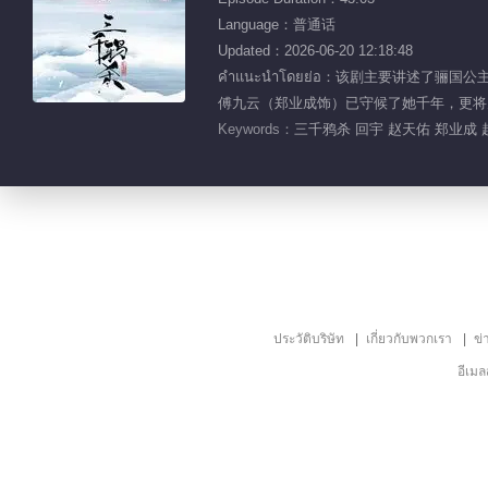
Language：普通话
Updated：2026-06-20 12:18:48
คำแนะนำโดยย่อ：该剧主要讲述
傅九云（郑业成饰）已守候了她千年，更将
Keywords：
三千鸦杀 回宇 赵天佑 郑业成 
ประวัติบริษัท
เกี่ยวกับพวกเรา
ข่
อีเม