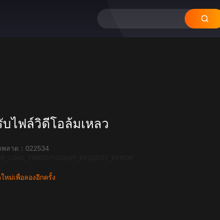
บไฟล์วิดีโอล้มเหลว
ิดพลาด：022534
R_LOAD_TIMEOUT:600|API_REQUEST_ERROR
หม่เพื่อลองอีกครั้ง