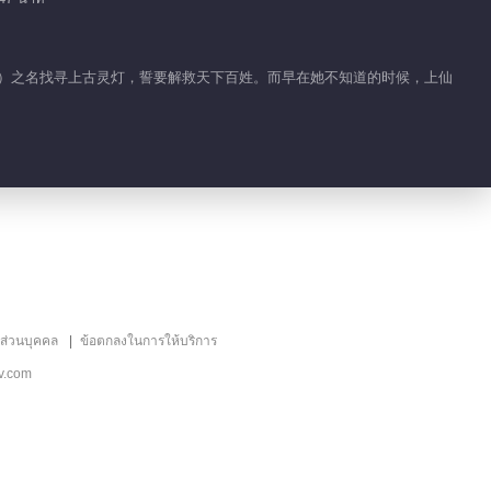
的故事
01:55
思饰）之名找寻上古灵灯，誓要解救天下百姓。而早在她不知道的时候，上仙
紫辰玄珠一见钟情
02:41
云川夫妇重逢 哭一万
遍都不够
03:03
ลส่วนบุคคล
ข้อตกลงในการให้บริการ
川儿思念九云出现幻觉
v.com
00:52
川儿过度思念九云