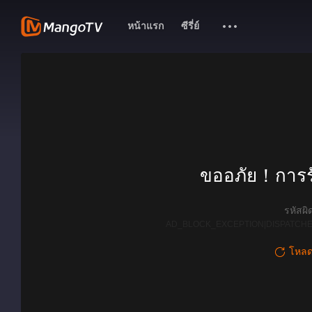
หน้าแรก
ซีรี่ย์
ขออภัย！การรั
รหัสผ
AD_BLOCK_EXCEPTION|DISPATCHE
โหลดใ