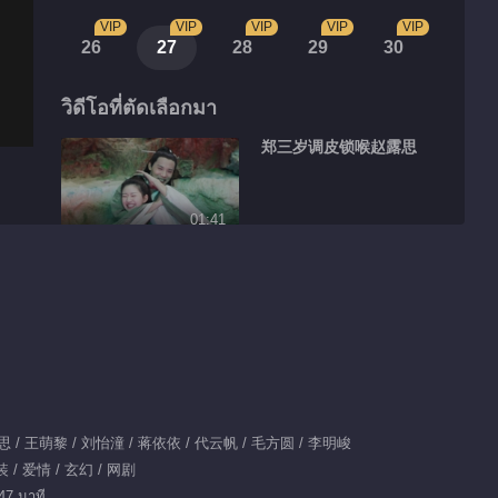
VIP
VIP
VIP
VIP
VIP
26
27
28
29
30
วิดีโอที่ตัดเลือกมา
郑三岁调皮锁喉赵露思
01:41
云川夫妇婚前婚后大不
同
00:22
傅九云覃川蚌壳吻
思 / 王萌黎 / 刘怡潼 / 蒋依依 / 代云帆 / 毛方圆 / 李明峻
00:55
 / 爱情 / 玄幻 / 网剧
郑业成赵露思高甜背后
47 นาที