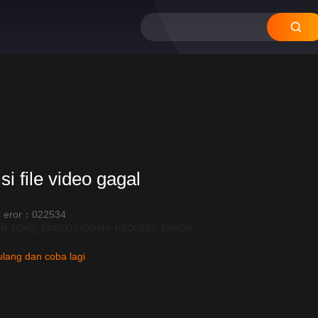
si file video gagal
 eror：022534
R_LOAD_TIMEOUT:600|API_REQUEST_ERROR
lang dan coba lagi