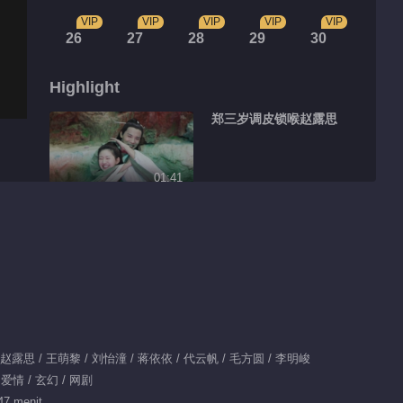
VIP
VIP
VIP
VIP
VIP
26
27
28
29
30
Highlight
郑三岁调皮锁喉赵露思
01:41
云川夫妇婚前婚后大不
同
00:22
傅九云覃川蚌壳吻
/ 赵露思 / 王萌黎 / 刘怡潼 / 蒋依依 / 代云帆 / 毛方圆 / 李明峻
00:55
 爱情 / 玄幻 / 网剧
郑业成赵露思高甜背后
47 menit