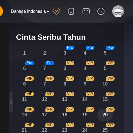
Bahasa Indonesia
Cinta Seribu Tahun
Pra
Pra
Pra
1
2
3
4
5
Pra
Pra
VIP
VIP
VIP
6
7
3
4
5
VIP
VIP
VIP
VIP
VIP
6
7
8
9
10
VIP
VIP
VIP
VIP
VIP
11
12
13
14
15
VIP
VIP
VIP
VIP
VIP
16
17
18
19
20
VIP
VIP
VIP
VIP
VIP
21
22
23
24
25