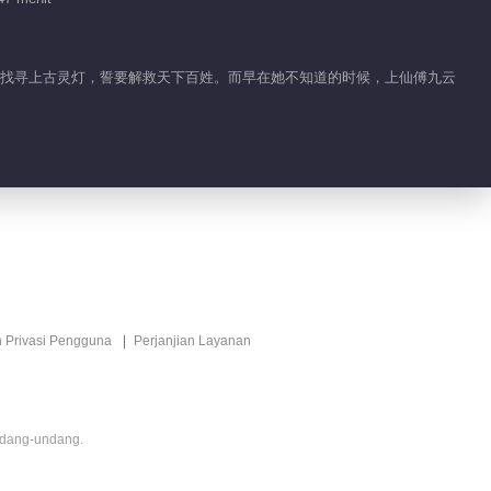
的故事
01:55
之名找寻上古灵灯，誓要解救天下百姓。而早在她不知道的时候，上仙傅九云
紫辰玄珠一见钟情
02:41
云川夫妇重逢 哭一万
遍都不够
03:03
n Privasi Pengguna
Perjanjian Layanan
川儿思念九云出现幻觉
00:52
ndang-undang.
川儿过度思念九云