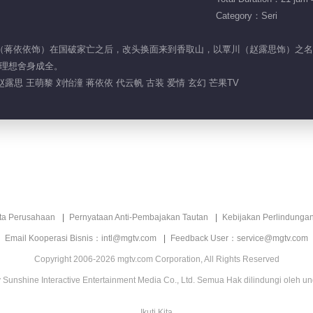
Category：Seri
主燕燕（蒋依依饰）在国破家亡之后，改头换面来到香取山，以覃川（赵露思饰）
理想舍身成全。
赵露思 王萌黎 刘怡潼 蒋依依 代云帆 古装 爱情 玄幻 芒果TV
ita Perusahaan
Pernyataan Anti-Pembajakan Tautan
Kebijakan Perlindunga
Email Kooperasi Bisnis：intl@mgtv.com
Feedback User：service@mgtv.com
Copyright 2006-2026 mgtv.com Corporation, All Rights Reserved
Sunshine Interactive Entertainment Media Co., Ltd. Semua Hak dilindungi oleh u
Ikuti Kita