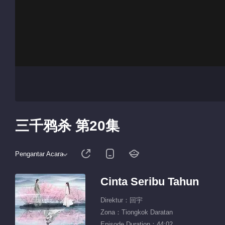
三千鸦杀 第20集
Pengantar Acara
Cinta Seribu Tahun
Direktur：回宇
Zona：Tiongkok Daratan
Episode Duration：44:02