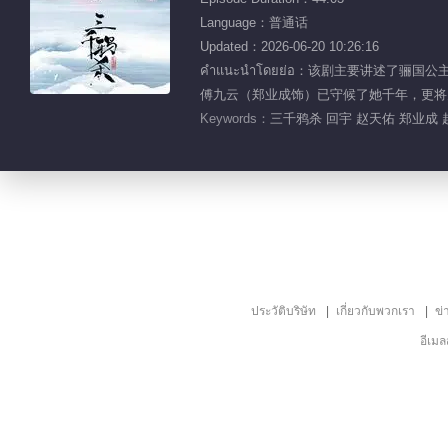
Language：普通话
Updated：2026-06-20 10:26:16
คำแนะนำโดยย่อ：该剧主要讲述
傅九云（郑业成饰）已守候了她千年，更将
Keywords：
三千鸦杀 回宇 赵天佑 郑业成 
ประวัติบริษัท
เกี่ยวกับพวกเรา
ข่
อีเม