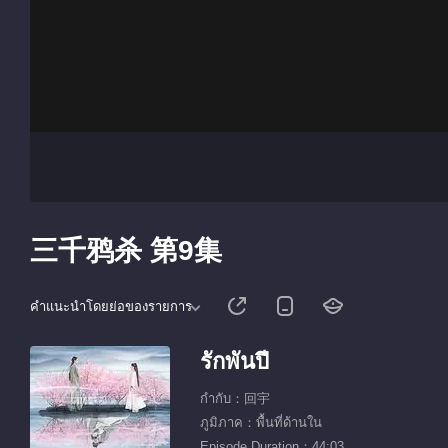
三千鸦杀 第9集
คำแนะนำโดยย่อของรายการ
รักพันปี
กำกับ：回宇
ภูมิภาค：พื้นที่ด้านใน
Episode Duration：44:03