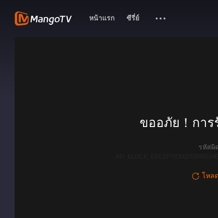
หน้าแรก
ซีรี่ย์
ขออภัย！การรั
รหัสผ
AD_BLOCK_EXCEPTION|DISPATCHE
โหลดใ