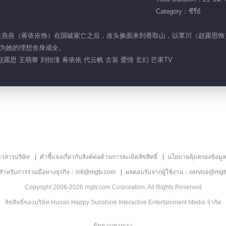
Category：ซีรี่ย์
了骊国公主燕燕（蒋依依饰）在国破家亡之后，改头换面来到香取山，以覃川（赵露
为她的理想舍身成全。
赵露思 王萌黎 刘怡潼 蒋依依 代云帆 古装 爱情 玄幻 芒果TV
าวสารบริษัท
คำชี้แจงเกี่ยวกับลิงค์ต่อต้านการละเมิดลิขสิทธิ์
นโยบายคุ้มครองข้อมู
ลสำหรับการร่วมมือทางธุรกิจ：intl@mgtv.com
ผลตอบรับจากผู้ใช้งาน：service@mgt
Copyright 2006-2026 mgtv.com Corporation, All Rights Reserved
ลิขสิทธิ์ของบริษัท Hunan Happy Sunshine Interactive Entertainment Media จำกัด
ติดตามพวกเรา