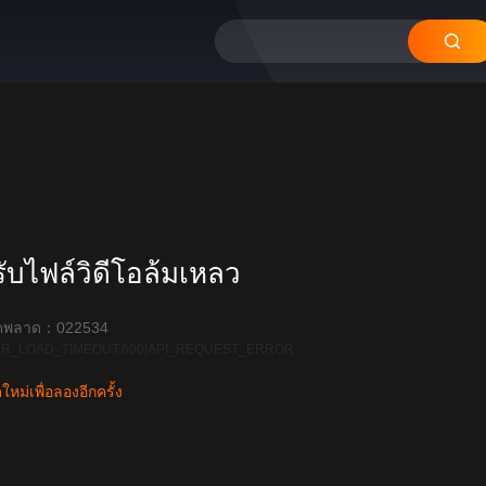
บไฟล์วิดีโอล้มเหลว
ิดพลาด：022534
R_LOAD_TIMEOUT:600|API_REQUEST_ERROR
หม่เพื่อลองอีกครั้ง