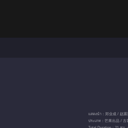
แสดงนำ：郑业成 / 赵露
ประเภท：芒果出品 / 古装
Total Duration：21 ชม. 