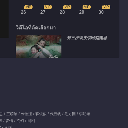
VIP
VIP
VIP
VIP
VIP
26
27
28
29
30
วิดีโอที่ตัดเลือกมา
郑三岁调皮锁喉赵露思
01:41
云川夫妇婚前婚后大不
同
00:22
傅九云覃川蚌壳吻
思 / 王萌黎 / 刘怡潼 / 蒋依依 / 代云帆 / 毛方圆 / 李明峻
00:55
 / 爱情 / 玄幻 / 网剧
郑业成赵露思高甜背后
47 นาที