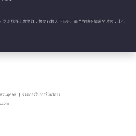
的故事
01:55
思饰）之名找寻上古灵灯，誓要解救天下百姓。而早在她不知道的时候，上仙
紫辰玄珠一见钟情
02:41
云川夫妇重逢 哭一万
遍都不够
03:03
ลส่วนบุคคล
ข้อตกลงในการให้บริการ
川儿思念九云出现幻觉
v.com
00:52
川儿过度思念九云