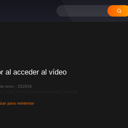
or al acceder al vídeo
 de error：022534
R_LOAD_TIMEOUT:600|API_REQUEST_ERROR
izar para reintentar