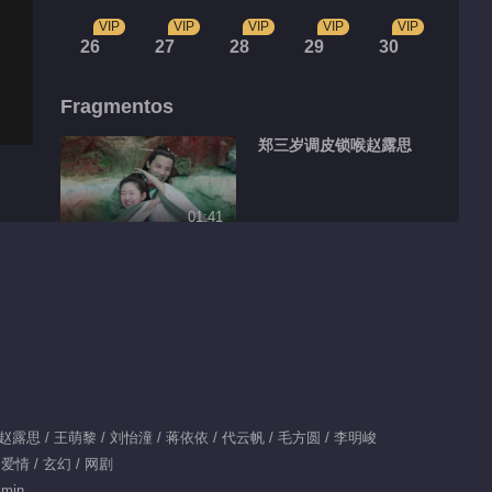
VIP
VIP
VIP
VIP
VIP
26
27
28
29
30
Fragmentos
郑三岁调皮锁喉赵露思
01:41
云川夫妇婚前婚后大不
同
00:22
傅九云覃川蚌壳吻
 / 赵露思 / 王萌黎 / 刘怡潼 / 蒋依依 / 代云帆 / 毛方圆 / 李明峻
00:55
 爱情 / 玄幻 / 网剧
郑业成赵露思高甜背后
 min