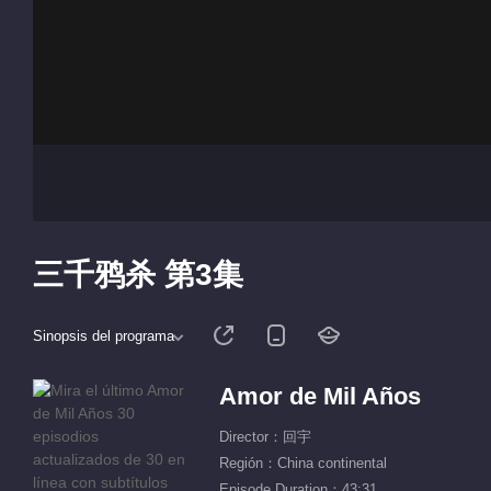
三千鸦杀 第3集
Sinopsis del programa
Amor de Mil Años
Director：回宇
Región：China continental
Episode Duration：43:31