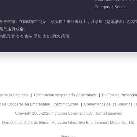
Category：Series
燕燕（蒋依依饰）在国破家亡之后，改头换面来到香取山，以覃川（赵露思饰）之
理想舍身成全。
赵露思 蒋依依 古装 爱情 玄幻 调戏 瞎话
as de la Empresa
Declaración Antipiratería y Antienlace
Política de Protecci
co de Cooperación Empresarial：intl@mgtv.com
Comentarios de los Usuarios：
Copyright 2006-2026 mgtv.com Corporation, All Rights Reserved
Derechos de Autor de Hunan Mgtv.com Interactive Entertainment Media Co., Ltd.
Síguenos