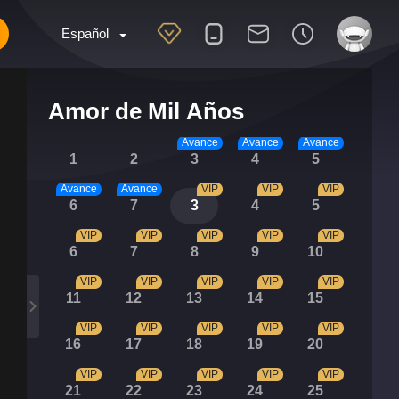
Español
Amor de Mil Años
Avance
Avance
Avance
1
2
3
4
5
Avance
Avance
VIP
VIP
VIP
6
7
3
4
5
VIP
VIP
VIP
VIP
VIP
6
7
8
9
10
VIP
VIP
VIP
VIP
VIP
11
12
13
14
15
VIP
VIP
VIP
VIP
VIP
16
17
18
19
20
VIP
VIP
VIP
VIP
VIP
21
22
23
24
25