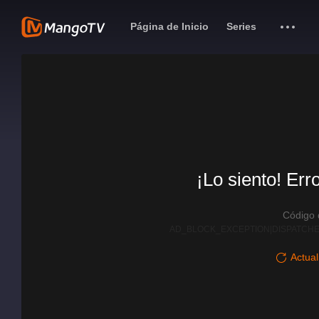
Página de Inicio
Series
¡Lo siento! Err
Código
AD_BLOCK_EXCEPTION|DISPATCHE
Actual