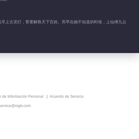
的故事
01:55
名找寻上古灵灯，誓要解救天下百姓。而早在她不知道的时候，上仙傅九云
紫辰玄珠一见钟情
02:41
云川夫妇重逢 哭一万
遍都不够
03:03
ón de Información Personal
Acuerdo de Servicio
川儿思念九云出现幻觉
service@mgtv.com
00:52
川儿过度思念九云