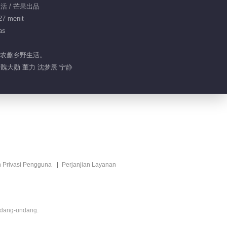
生活 / 芒果出品
27 menit
as
锁农趣乡野生活。
 魏大勋 董力 沈梦辰 宁静
n Privasi Pengguna
Perjanjian Layanan
ndang-undang.