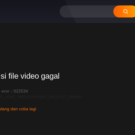
si file video gagal
 eror：022534
R_LOAD_TIMEOUT:600|API_REQUEST_ERROR
lang dan coba lagi