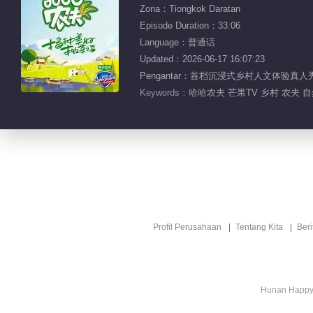
Zona：Tiongkok Daratan
Episode Duration：33:06
Language：普通话
Updated：2026-06-17 16:07:23
Pengantar：首档沉浸式乡村人文体
Keywords：
哈哈农夫 芒果TV 乡村 农夫 
Profil Perusahaan
Tentang Kita
Ber
Hunan Happy 