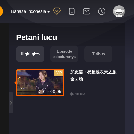
Bahasa Indonesia
Petani lucu
Episode
Highlights
Tidbits
sebelumnya
加更篇：杨超越农夫之旅
VIP
全回顾
2019-06-05
10.8M