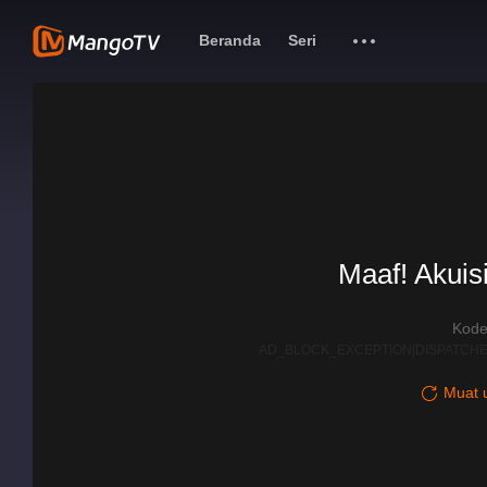
Beranda
Seri
Maaf! Akuisi
Kode
AD_BLOCK_EXCEPTION|DISPATCHE
Muat u