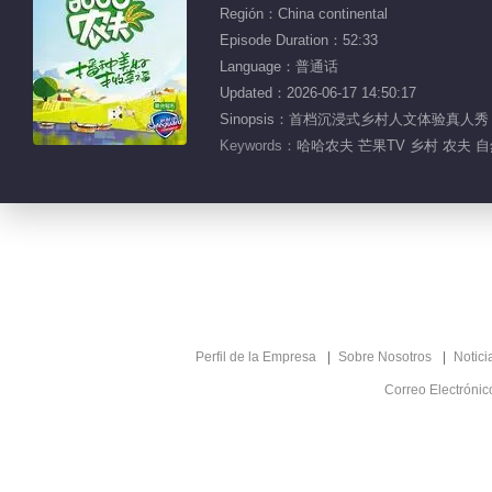
Región：China continental
Episode Duration：52:33
Language：普通话
Updated：2026-06-17 14:50:17
Sinopsis：首档沉浸式乡村人文体验
Keywords：
哈哈农夫 芒果TV 乡村 农夫 
Perfil de la Empresa
Sobre Nosotros
Notici
Correo Electróni