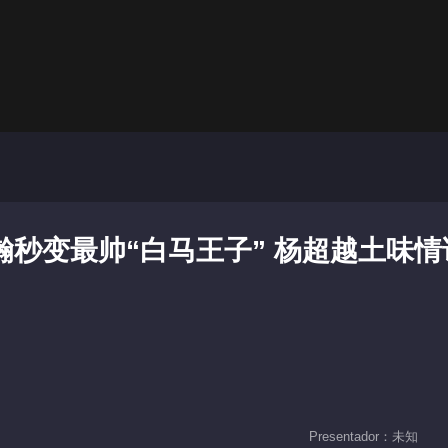
瀚秒变最帅“白马王子” 杨超越土味情
Presentador：未知