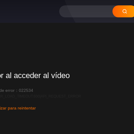
or al acceder al vídeo
 de error：022534
R_LOAD_TIMEOUT:600|API_REQUEST_ERROR
izar para reintentar