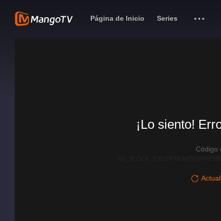
Página de Inicio
Series
¡Lo siento! Err
Código
AD_BLOCK_EXCEPTION|DISPATCHE
Actual