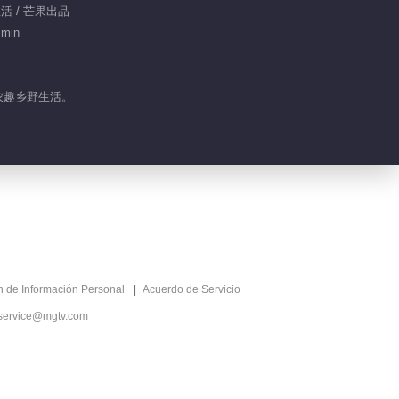
生活 / 芒果出品
 min
农趣乡野生活。
ón de Información Personal
Acuerdo de Servicio
service@mgtv.com