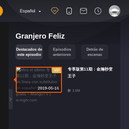
Español
Granjero Feliz
Destacados de
Episodios
Detrás de
este episodio
anteriores
escenas
专享版第11期：金瀚秒变
VIP
王子
2019-05-16
3.9M