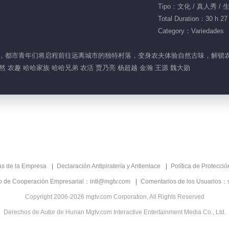
Tipo：文化 / 真人秀 / 
Total Duration：30 h 27
Category：Variedades
真人秀，都市青年们将启程前往远离城市的独特村落，变身农夫体验自然古味，解锁
自然 农趣 哈哈家族 哈哈兄弟 农活 贾乃亮 杨超越 金瀚 王源 魏大勋
as de la Empresa
Declaración Antipiratería y Antienlace
Política de Protecci
co de Cooperación Empresarial：intl@mgtv.com
Comentarios de los Usuarios：
Copyright 2006-2026 mgtv.com Corporation, All Rights Reserved
Derechos de Autor de Hunan Mgtv.com Interactive Entertainment Media Co., Ltd.