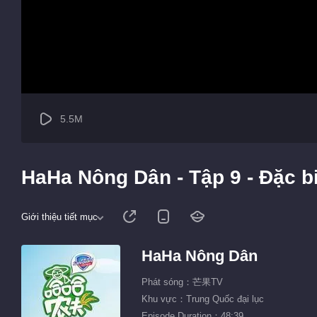
5.5M
HaHa Nông Dân - Tập 9 - Đặc b
Giới thiệu tiết mục
HaHa Nông Dân
Phát sóng：芒果TV
Khu vực：Trung Quốc đại lục
Episode Duration：48:39