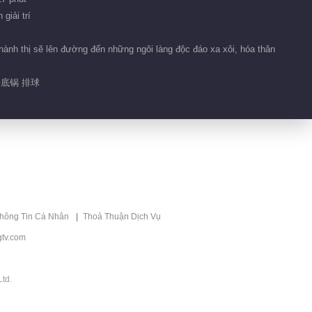
giải trí
hành thị sẽ lên đường đến những ngôi làng độc đáo xa xôi, hóa thân
平底锅 排球
thông Tin Cá Nhân
Thoả Thuận Dịch Vụ
tv.com
td.