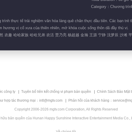
Category：Chương trình 
ình thực tế trải nghiệm văn hóa làng quê chân thực đầu tiên. Các bạn trẻ t
m hương vị cổ xưa của thiên nhiên, mở khóa cuộc sống thôn dã đầy thú vị.
自然 农趣 哈哈家族 哈哈兄弟 农活 贾乃亮 杨超越 金瀚 王源 宁静 沈梦辰 沙滩 
ức công ty
Tuyên bố liên kết chống vi phạm bản quyền
Chính Sách Bảo Mật 
hư hợp tác thương mại：intl@mgtv.com
Phản hồi của khách hàng：service@mg
Copyright 2006-2026 mgtv.com Corporation, All Rights Reserved
 hữu bản quyền của Hunan Happy Sunshine Interactive Entertainment Media Co., L
Về chúng tôi