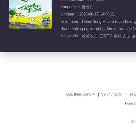
Language：普通话
Updated：2026-06-17 14:06:21
Giới thiệu：Haha Nông Phu là một chương tr
thành những người nông dân để trải nghiệ
Keywords：
哈哈农夫 芒果TV 乡村 农夫 
Giới thiệu công ty
Về chúng tôi
Tin t
Hòm t
Sở