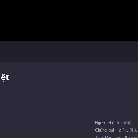
iệt
Người chủ trì：未知
Chủng loại：文化 / 真
Total Duration：30 giờ 