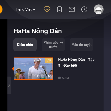
Tiếng Việt
HaHa Nông Dân
Phim gốc kỳ
Điểm nhìn
Mẩu tin tuyệt
trước
HaHa Nông Dân - Tập
VIP
9 - Đặc biệt
2019-05-02
5.5M