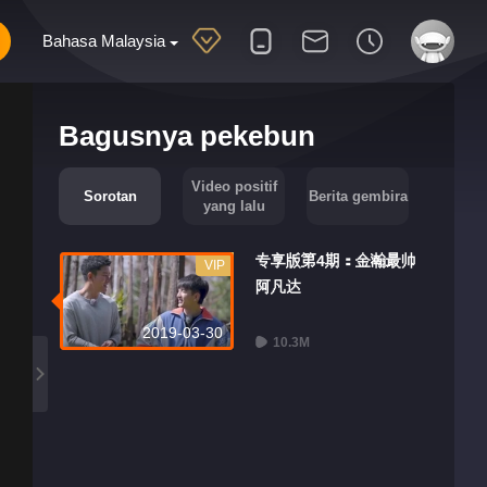
Bahasa Malaysia
Bagusnya pekebun
Video positif
Sorotan
Berita gembira
yang lalu
专享版第4期：金瀚最帅
VIP
阿凡达
2019-03-30
10.3M