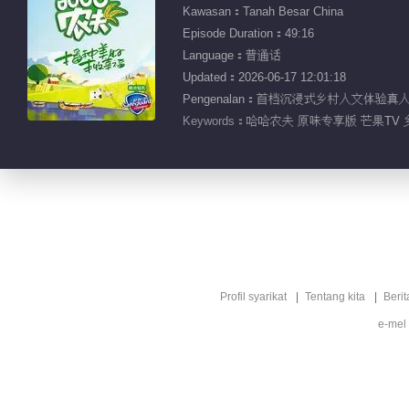
Kawasan：Tanah Besar China
Episode Duration：49:16
Language：普通话
Updated：2026-06-17 12:01:18
Pengenalan：首档沉浸式乡村人文
Keywords：
哈哈农夫 原味专享版 芒果TV 
Profil syarikat
Tentang kita
Berit
e-mel