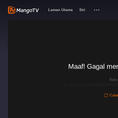
Laman Utama
Siri
Maaf! Gagal me
Kod 
AD_BLOCK_EXCEPTION|DISPATCHE
Cuba