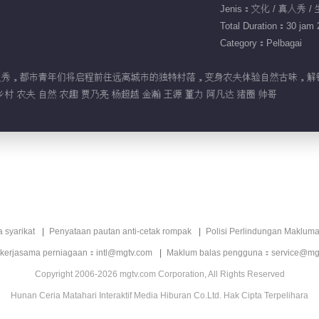
Jenis：文化 / 真人秀 /
Total Duration：30 jam 
Category：Pelbagai
体验真人秀，都市青年们将启程前往远离城市的独特村落，变身农夫体验自然古味，
乡村 农夫 自然 农趣 贾乃亮 杨超越 金瀚 王源 董力 阿凡达 猪圈 帅哥
a syarikat
Penyataan pautan anti-cetak rompak
Polisi Perlindungan Makluma
 kerjasama perniagaan：intl@mgtv.com
Maklum balas pengguna：service@mg
Copyright 2006-2026 mgtv.com Corporation, All Rights Reserved
Hunan Ceria Matahari Interaktif Media Hiburan Co.Ltd. Hak Cipta Terpelihara