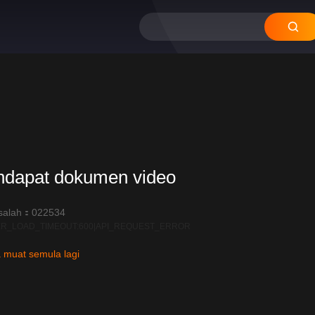
ndapat dokumen video
salah：022534
R_LOAD_TIMEOUT:600|API_REQUEST_ERROR
 muat semula lagi