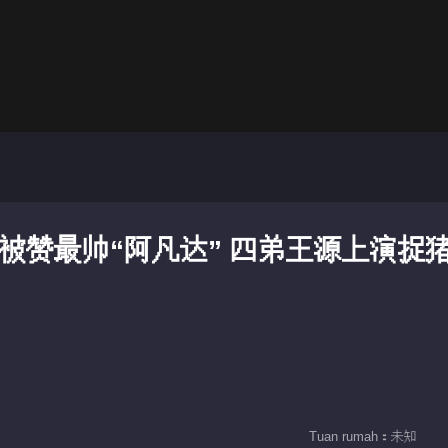
被赞最帅“阿凡达” 四弟王源上演捉
Tuan rumah：未知