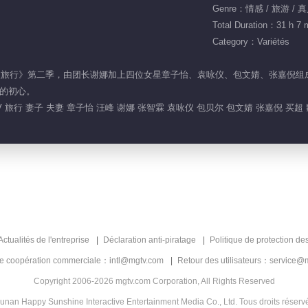
Genre：情感 / 旅游 /
Total Duration：31 h 7 
Category：Variétés
子的浪漫旅行》第二季，由团长谢娜加上四位女星章子怡、袁咏仪、包文婧、张嘉
的初心。
 旅行 妻子 夫妻 章子怡 汪峰 谢娜 张智霖 袁咏仪 包贝尔 包文婧 张嘉倪 买超
Actualités de l'entreprise
Déclaration anti-piratage
Politique de protection de
de coopération commerciale：intl@mgtv.com
Retour des utilisateurs：service@
Copyright 2006-2026 mgtv.com Corporation, All Rights Reserved
unan Happy Sunshine Interactive Entertainment Media Co., Ltd. Tous droits réserv