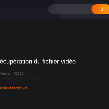
écupération du fichier vidéo
'erreur：022534
R_LOAD_TIMEOUT:600|API_REQUEST_ERROR
liser et réessayer