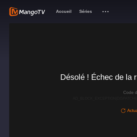
Accueil
Séries
Désolé ! Échec de la r
Code d
AD_BLOCK_EXCEPTION|DISPATCHE
Actua