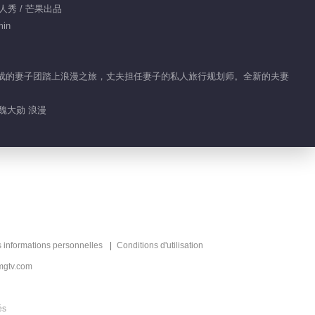
 真人秀 / 芒果出品
00:34
min
章子怡汪峰水下拥吻比心
倪组成的妻子团踏上浪漫之旅，丈夫担任妻子的私人旅行规划师。全新的夫妻
02:52
这段cos要给汪峰章子怡满分
 魏大勋 浪漫
02:19
章子怡又吃上了峰式蛋炒饭
05:11
章子怡派任务汪峰实力拒绝
s informations personnelles
Conditions d'utilisation
mgtv.com
01:35
买超张嘉倪比心《妻子》
és