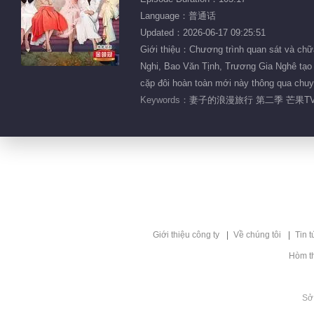
Language：普通话
Updated：2026-06-17 09:25:51
Giới thiệu：Chương trình quan sát và chữ
Nghi, Bao Văn Tịnh, Trương Gia Nghê tạo t
cặp đôi hoàn toàn mới này thông qua chuyế
Keywords：
妻子的浪漫旅行 第二季 芒果TV
Giới thiệu công ty
Về chúng tôi
Tin t
Hòm t
Sở