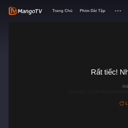
Trang Chủ
Phim Dài Tập
Rất tiếc! N
Mã
AD_BLOCK_EXCEPTION|DISPATCHE
L