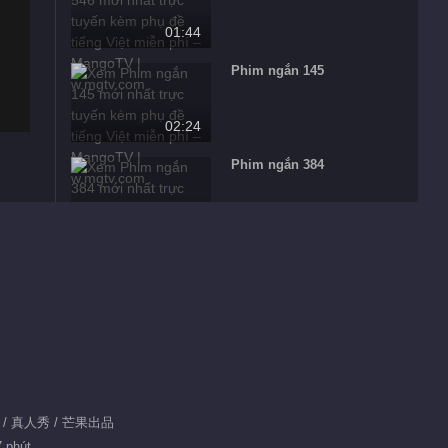
01:44
Phim ngắn 145
02:24
Phim ngắn 384
01:19
Phim ngắn 566
01:55
Phim ngắn 197
03:49
游 / 真人秀 / 芒果出品
Phim ngắn 379
7 phút