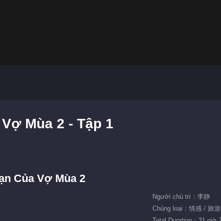
Vợ Mùa 2 - Tập 1
ạn Của Vợ Mùa 2
Người chủ trì：李静
Chủng loại：情感 / 旅
Total Duration：31 giờ 