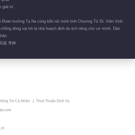
giải trí
01:59
i Đoàn trưởng Tạ Na cùng bốn nữ minh tinh Chương Tử Di, Viên Vịnh
Phim ngắn 79
chồng đóng vai trò là nhà hoạch định du lịch riêng cho vợ mình. Dàn
nhân
买超 李静
00:16
Phim ngắn 60
01:06
Phim ngắn 433
01:06
thông Tin Cá Nhân
Thoả Thuận Dịch Vụ
tv.com
Phim ngắn 17
td.
01:48