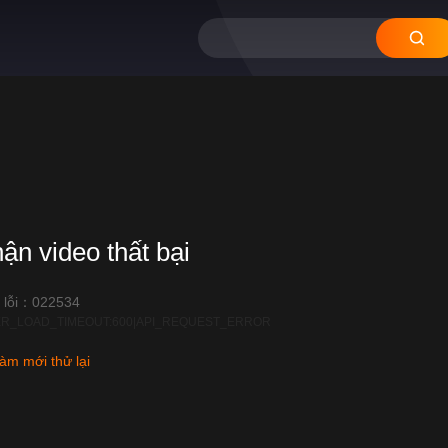
hận video thất bại
 lỗi：022534
R_LOAD_TIMEOUT:600|API_REQUEST_ERROR
àm mới thử lại