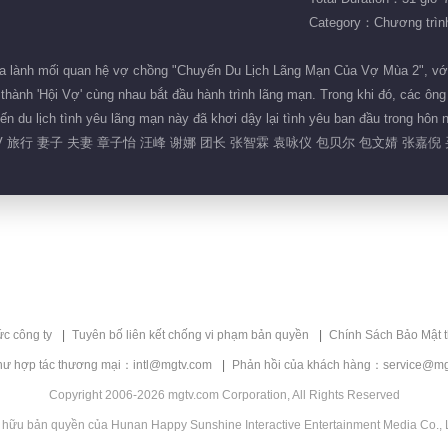
Category：Chương trình 
a lành mối quan hệ vợ chồng "Chuyến Du Lịch Lãng Mạn Của Vợ Mùa 2", vớ
hành 'Hội Vợ' cùng nhau bắt đầu hành trình lãng mạn. Trong khi đó, các ông 
n du lịch tình yêu lãng mạn này đã khơi dậy lại tình yêu ban đầu trong hôn 
 旅行 妻子 夫妻 章子怡 汪峰 谢娜 团长 张智霖 袁咏仪 包贝尔 包文婧 张嘉倪 
ức công ty
Tuyên bố liên kết chống vi phạm bản quyền
Chính Sách Bảo Mật 
hư hợp tác thương mại：intl@mgtv.com
Phản hồi của khách hàng：service@mg
Copyright 2006-2026 mgtv.com Corporation, All Rights Reserved
 hữu bản quyền của Hunan Happy Sunshine Interactive Entertainment Media Co., L