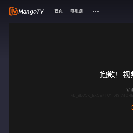
首页
电视剧
抱歉！视
错误
AD_BLOCK_EXCEPTION|DISPATCHE