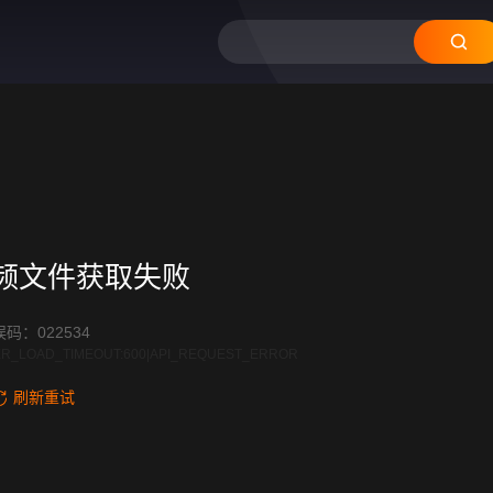
频文件获取失败
码：022534
R_LOAD_TIMEOUT:600|API_REQUEST_ERROR
刷新重试