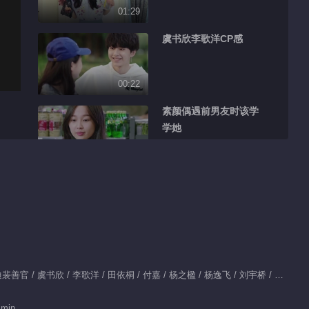
01:29
虞书欣李歌洋CP感
00:22
素颜偶遇前男友时该学
学她
00:59
李歌洋太奶了
00:15
帮老婆戒零食
Protagonista：披拉·尼迪裴善官 / 虞书欣 / 李歌洋 / 田依桐 / 付嘉 / 杨之楹 / 杨逸飞 / 刘宇桥 / 魏哲鸣
01:05
 min