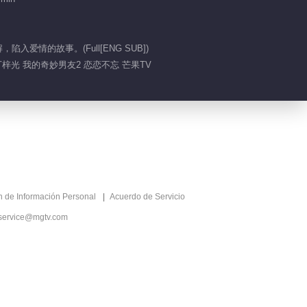
虞书欣挖鼻孔上热搜
情的故事。(Full[ENG SUB])
00:36
丁梓光 我的奇妙男友2 恋恋不忘 芒果TV
虞书欣老年妆容竟然有
点可爱
00:50
虞书欣高段位反撩
ón de Información Personal
Acuerdo de Servicio
00:32
service@mgtv.com
虞书欣尬尴撞衫
00:35