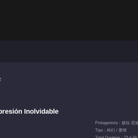
集
presión Inolvidable
Tipo：科幻 / 爱情
Total Duration：23 h 56