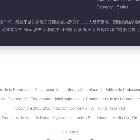
Category：Series
一场车祸，阴差阳错的苏醒了基因突变人薛灵乔，二人经历磨难，消除彼此的误解，陷入爱
尼迪裴善官 Mike 虞书欣 李歌洋 田依桐 付嘉 杨逸飞 刘冠翔 魏哲鸣 杨之楹 
as de la Empresa
Declaración Antipiratería y Antienlace
Política de Protecci
co de Cooperación Empresarial：intl@mgtv.com
Comentarios de los Usuarios：
Copyright 2006-2026 mgtv.com Corporation, All Rights Reserved
Derechos de Autor de Hunan Mgtv.com Interactive Entertainment Media Co., Ltd.
Síguenos