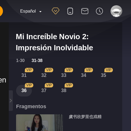
Español
Mi Increíble Novio 2:
Impresión Inolvidable
1-30
31-38
VIP
VIP
VIP
VIP
VIP
31
32
33
34
35
en
VIP
VIP
VIP
36
37
38
Fragmentos
虞书欣梦里也戏精