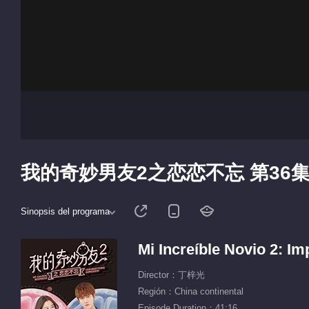
我的奇妙男友2之恋恋不忘 第36
Sinopsis del programa
Mi Increíble Novio 2: Im
Director：丁梓光
Región：China continental
Episode Duration：41:16