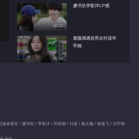
虞书欣李歌洋CP感
00:22
素颜偶遇前男友时该学
学她
00:59
李歌洋太奶了
00:15
帮老婆戒零食
01:05
Diễn viên chính：披拉·尼迪裴善官 / 虞书欣 / 李歌洋 / 田依桐 / 付嘉 / 杨之楹 / 杨逸飞 / 刘宇桥 / 魏哲鸣
虞书欣挖鼻孔上热搜
56 phút