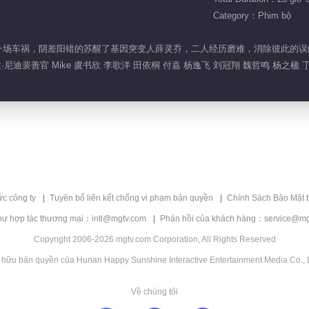
Category：Phim bộ
因为一场车祸，阴差阳错的苏醒了基因突变人薛灵乔，二人经历磨难，消除彼此的误解，陷入爱
尼迪裴善官 Mike 虞书欣 李歌洋 田依桐 付嘉 杨逸飞 刘冠翔 魏哲鸣 杨之楹 
ức công ty
Tuyên bố liên kết chống vi phạm bản quyền
Chính Sách Bảo Mật 
hư hợp tác thương mại：intl@mgtv.com
Phản hồi của khách hàng：service@mg
Copyright 2006-2026 mgtv.com Corporation, All Rights Reserved
 hữu bản quyền của Hunan Happy Sunshine Interactive Entertainment Media Co., L
Về chúng tôi