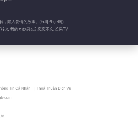
00:36
情的故事。(Full[Phụ đề])
虞书欣老年妆容竟然有
丁梓光 我的奇妙男友2 恋恋不忘 芒果TV
点可爱
00:50
虞书欣高段位反撩
00:32
thông Tin Cá Nhân
Thoả Thuận Dịch Vụ
虞书欣尬尴撞衫
tv.com
00:35
td.
虞书欣放话做人要谦虚