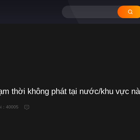
tạm thời không phát tại nước/khu vực n
ỗi：
40005