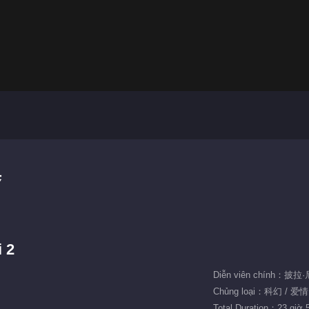
集
i 2
Chủng loại：科幻 / 爱情
Total Duration：23 giờ 