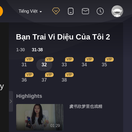
Tiếng Việt
Bạn Trai Vi Diệu Của Tôi 2
1-30
31-38
VIP
VIP
VIP
VIP
VIP
31
32
33
34
35
VIP
VIP
VIP
36
37
38
ày
Highlights
虞书欣梦里也戏精
01:29