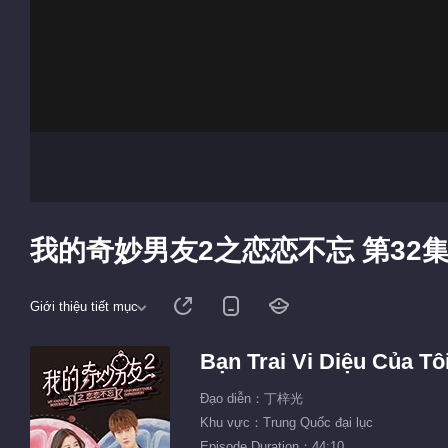
我的奇妙男友2之恋恋不忘 第32
Giới thiệu tiết mục
Bạn Trai Vi Diệu Của Tô
Đạo diễn：丁梓光
Khu vực：Trung Quốc đại lục
Episode Duration：44:10