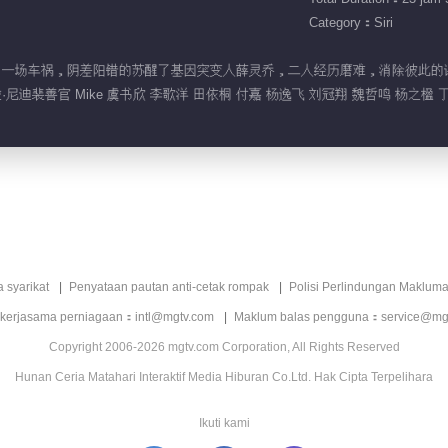
Category：Siri
为一场车祸，阴差阳错的苏醒了基因突变人薛灵乔，二人经历磨难，消除彼此的误解，陷入爱
尼迪裴善官 Mike 虞书欣 李歌洋 田依桐 付嘉 杨逸飞 刘冠翔 魏哲鸣 杨之楹 
a syarikat
Penyataan pautan anti-cetak rompak
Polisi Perlindungan Makluma
 kerjasama perniagaan：intl@mgtv.com
Maklum balas pengguna：service@mg
Copyright 2006-2026 mgtv.com Corporation, All Rights Reserved
Hunan Ceria Matahari Interaktif Media Hiburan Co.Ltd. Hak Cipta Terpelihara
Ikuti kami