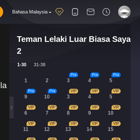
Bahasa Malaysia
Teman Lelaki Luar Biasa Saya
2
1-30
31-38
Pra
Pra
Pra
1
2
3
4
5
la
Pra
Pra
VIP
VIP
VIP
9
10
3
4
5
VIP
VIP
VIP
VIP
VIP
6
7
8
9
10
VIP
VIP
VIP
VIP
VIP
11
12
13
14
15
VIP
VIP
VIP
VIP
VIP