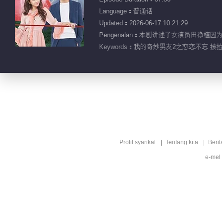
Language：普通话
Updated：2026-06-17 10:21:29
Pengenalan：本剧讲述了女演员田净植因
Keywords：
我的奇妙男友2之恋恋不忘 披拉·
Profil syarikat
Tentang kita
Berit
e-mel