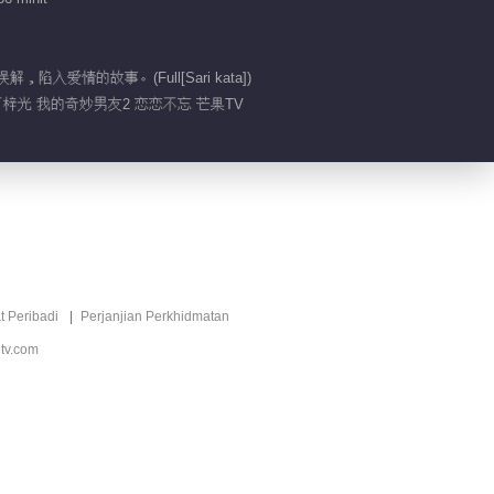
00:59
情的故事。(Full[Sari kata])
李歌洋太奶了
丁梓光 我的奇妙男友2 恋恋不忘 芒果TV
00:15
帮老婆戒零食
01:05
虞书欣挖鼻孔上热搜
t Peribadi
Perjanjian Perkhidmatan
tv.com
00:36
虞书欣老年妆容竟然有
点可爱