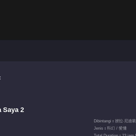
集
a Saya 2
Jenis：科幻 / 爱情
Total Duration：23 jam 