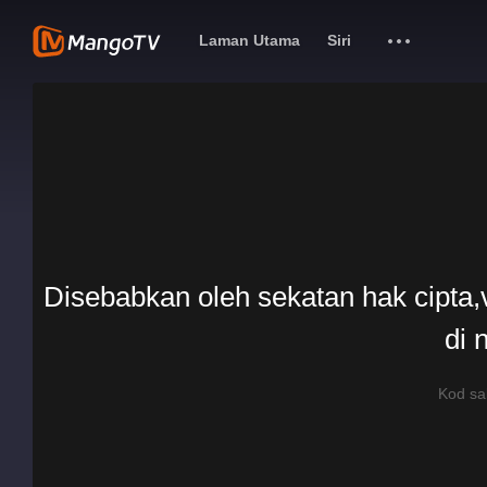
Laman Utama
Siri
Disebabkan oleh sekatan hak cipta,v
di 
Kod s