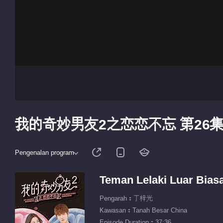
我的奇妙男友2之恋恋不忘 第26
Pengenalan program
Teman Lelaki Luar Bias
Pengarah：丁梓光
Kawasan：Tanah Besar China
Episode Duration：37:36