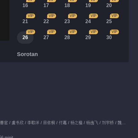
16
17
18
19
20
VIP
VIP
VIP
VIP
VIP
21
22
23
24
25
VIP
VIP
VIP
VIP
VIP
26
27
28
29
30
Sorotan
虞书欣梦里也戏精
01:29
虞书欣李歌洋CP感
00:22
Dibintangi：披拉·尼迪裴善官 / 虞书欣 / 李歌洋 / 田依桐 / 付嘉 / 杨之楹 / 杨逸飞 / 刘宇桥 / 魏哲鸣
素颜偶遇前男友时该学
学她
56 minit