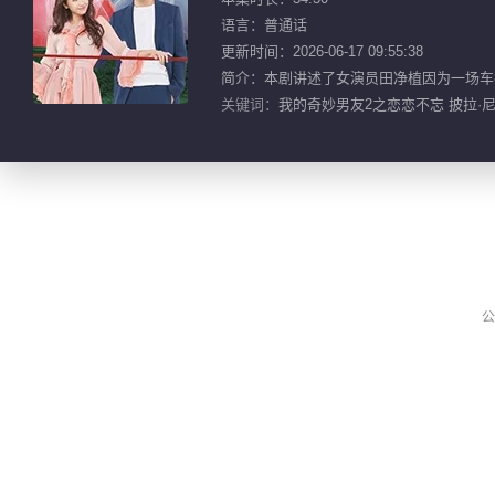
语言：普通话
更新时间：2026-06-17 09:55:38
简介：本剧讲述了女演员田净植因为一场车
关键词：
我的奇妙男友2之恋恋不忘 披拉·尼迪
公