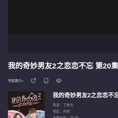
我的奇妙男友2之恋恋不忘 第20
节目简介
我的奇妙男友2之恋恋不
导演：丁梓光
地区：内地
本集时长：34:30