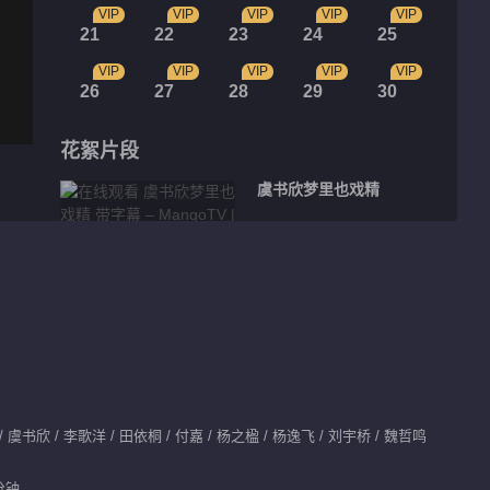
VIP
VIP
VIP
VIP
VIP
21
22
23
24
25
VIP
VIP
VIP
VIP
VIP
26
27
28
29
30
花絮片段
虞书欣梦里也戏精
01:29
虞书欣李歌洋CP感
00:22
素颜偶遇前男友时该学
书欣 / 李歌洋 / 田依桐 / 付嘉 / 杨之楹 / 杨逸飞 / 刘宇桥 / 魏哲鸣
学她
分钟