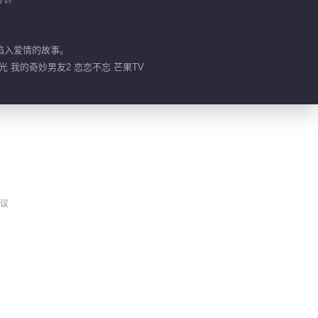
00:59
李歌洋太奶了
陷入爱情的故事。
光 我的奇妙男友2 恋恋不忘 芒果TV
00:15
帮老婆戒零食
01:05
虞书欣挖鼻孔上热搜
议
00:36
虞书欣老年妆容竟然有
点可爱
00:50