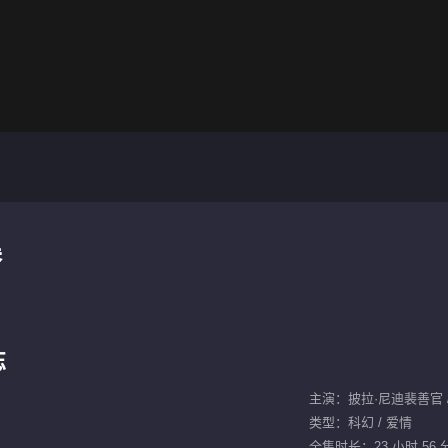
集
忘
主演：披拉·尼迪裴善官 / 虞
类型：科幻 / 爱情
全集时长：23 小时 56 