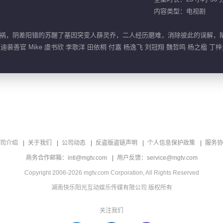
内容类型：电视剧
祸，阴差阳错的苏醒了基因突变人薛灵乔，二人经历磨难，消除彼此的误解，
裴善官 Mike 虞书欣 李歌洋 田依桐 付嘉 杨逸飞 刘冠翔 魏哲鸣 杨之楹 丁梓
司介绍
关于我们
公司动态
反盗版盗链声明
个人信息保护政策
服务协
商务合作邮箱：intl@mgtv.com
用户反馈：service@mgtv.com
Copyright 2006-2026 mgtv.com Corporation, All Rights Reserved
湖南快乐阳光互动娱乐传媒有限公司 版权所有
关注我们