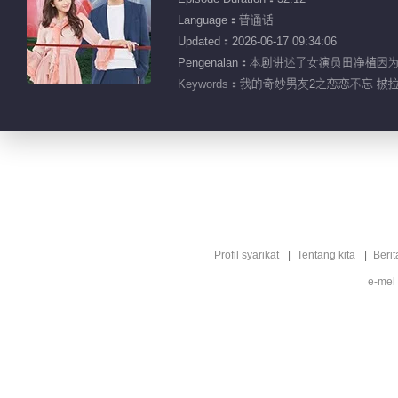
Language：普通话
Updated：2026-06-17 09:34:06
Pengenalan：本剧讲述了女演员田净植因
Keywords：
我的奇妙男友2之恋恋不忘 披拉·
Profil syarikat
Tentang kita
Berit
e-mel