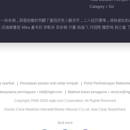
Category：Siri
为一场车祸，阴差阳错的苏醒了基因突变人薛灵乔，二人经历磨难，消除彼此的误解，陷入爱
尼迪裴善官 Mike 虞书欣 李歌洋 田依桐 付嘉 杨逸飞 刘冠翔 魏哲鸣 杨之楹 
a syarikat
Penyataan pautan anti-cetak rompak
Polisi Perlindungan Makluma
 kerjasama perniagaan：intl@mgtv.com
Maklum balas pengguna：service@mg
Copyright 2006-2026 mgtv.com Corporation, All Rights Reserved
Hunan Ceria Matahari Interaktif Media Hiburan Co.Ltd. Hak Cipta Terpelihara
Ikuti kami