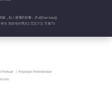
00:59
情的故事。(Full[Sari kata])
李歌洋太奶了
丁梓光 我的奇妙男友2 恋恋不忘 芒果TV
00:15
帮老婆戒零食
01:05
虞书欣挖鼻孔上热搜
t Peribadi
Perjanjian Perkhidmatan
tv.com
00:36
虞书欣老年妆容竟然有
点可爱