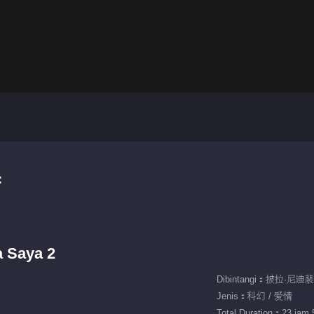
集
a Saya 2
Jenis：科幻 / 爱情
Total Duration：23 jam 