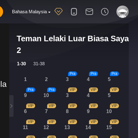
Bahasa Malaysia
Teman Lelaki Luar Biasa Saya
2
1-30
31-38
Pra
Pra
Pra
1
2
3
4
5
la
Pra
Pra
VIP
VIP
VIP
9
10
3
4
5
VIP
VIP
VIP
VIP
VIP
6
7
8
9
10
VIP
VIP
VIP
VIP
VIP
11
12
13
14
15
VIP
VIP
VIP
VIP
VIP