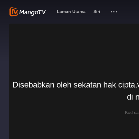
Laman Utama
Siri
Disebabkan oleh sekatan hak cipta,v
di 
Kod s