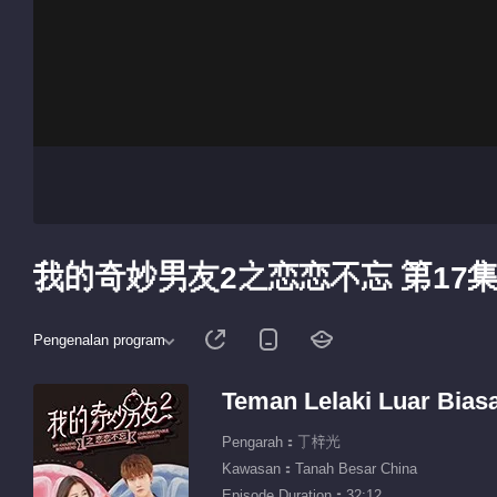
我的奇妙男友2之恋恋不忘 第17
Pengenalan program
Teman Lelaki Luar Bias
Pengarah：丁梓光
Kawasan：Tanah Besar China
Episode Duration：32:12