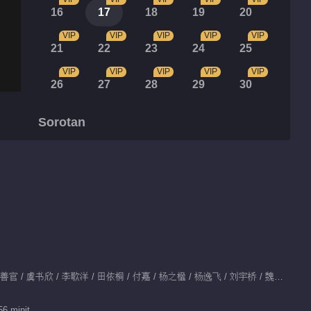
16
17
18
19
20
VIP
VIP
VIP
VIP
VIP
21
22
23
24
25
VIP
VIP
VIP
VIP
VIP
26
27
28
29
30
Sorotan
虞书欣梦里也戏精
01:29
虞书欣李歌洋CP感
00:22
Dibintangi：披拉·尼迪裴善官 / 虞书欣 / 李歌洋 / 田依桐 / 付嘉 / 杨之楹 / 杨逸飞 / 刘宇桥 / 魏哲鸣
素颜偶遇前男友时该学
学她
56 minit