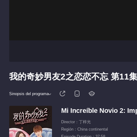
我的奇妙男友2之恋恋不忘 第11
Sinopsis del programa
Mi Increíble Novio 2: Im
Director：丁梓光
Región：China continental
Episode Duration：37:58