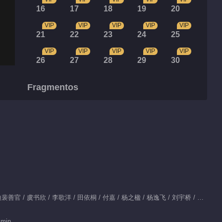
16
17
18
19
20
VIP
VIP
VIP
VIP
VIP
21
22
23
24
25
VIP
VIP
VIP
VIP
VIP
26
27
28
29
30
Fragmentos
虞书欣梦里也戏精
01:29
虞书欣李歌洋CP感
00:22
Protagonista：披拉·尼迪裴善官 / 虞书欣 / 李歌洋 / 田依桐 / 付嘉 / 杨之楹 / 杨逸飞 / 刘宇桥 / 魏哲鸣
素颜偶遇前男友时该学
学她
 min