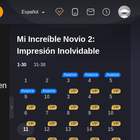
Español
Mi Increíble Novio 2:
Impresión Inolvidable
1-30
31-38
Avance
Avance
Avance
1
2
3
4
5
en
Avance
Avance
VIP
VIP
VIP
9
10
3
4
5
VIP
VIP
VIP
VIP
VIP
6
7
8
9
10
VIP
VIP
VIP
VIP
VIP
11
12
13
14
15
VIP
VIP
VIP
VIP
VIP