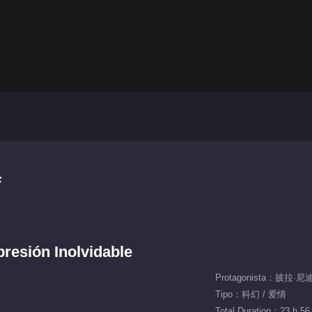
集
presión Inolvidable
Tipo：科幻 / 爱情
Total Duration：23 h 56