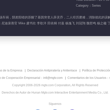
Category：Series
一场车祸，阴差阳错的苏醒了基因突变人薛灵乔，二人经历磨难，消除彼此的误解，陷入爱
尼迪裴善官 Mike 虞书欣 李歌洋 田依桐 付嘉 杨逸飞 刘冠翔 魏哲鸣 杨之楹 
as de la Empresa
Declaración Antipiratería y Antienlace
Política de Protecci
co de Cooperación Empresarial：intl@mgtv.com
Comentarios de los Usuarios：
Copyright 2006-2026 mgtv.com Corporation, All Rights Reserved
Derechos de Autor de Hunan Mgtv.com Interactive Entertainment Media Co., Ltd.
Síguenos