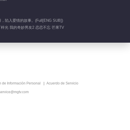
00:59
情的故事。(Full[ENG SUB])
李歌洋太奶了
丁梓光 我的奇妙男友2 恋恋不忘 芒果TV
00:15
帮老婆戒零食
01:05
虞书欣挖鼻孔上热搜
ón de Información Personal
Acuerdo de Servicio
service@mgtv.com
00:36
虞书欣老年妆容竟然有
点可爱