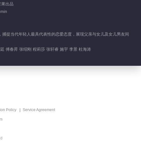
 芒果出品
01:31
 min
沈梦辰称没有收入会抑郁
核心，捕捉当代年轻人最具代表性的恋爱态度，展现父亲与女儿及女儿男友间
01:20
Highlight EP 19 No.9
任明廷 傅春昇 张绍刚 程莉莎 张轩睿 施宇 李景 杜海涛
Meeting Mr.Right
01:25
Highlight EP 19 No.8
Meeting Mr.Right
00:42
轩萱CP达成共识继续约会
ion Policy
Service Agreement
om
01:46
Highlight EP 19 No.7
ed