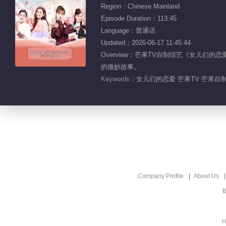
Region：Chinese Mainland
Episode Duration：113:45
Language：普通话
Updated：2026-06-17 11:45:44
Overview：芒果TV自制综艺《女儿
的微妙故事。
Keywords：
女儿们的恋爱 芒果TV 芒果自制 
Company Profile
About Us
B
H