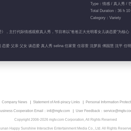
Type：情感 / 真人秀 /
Total Duration：36 h 10
Category：Variety
们的恋爱》，主打代际情感观察真人秀，节目将以“爸爸正大光明看女儿谈恋爱”为
恋爱 父亲 父女 谈恋爱 真人秀 selina 任家萱 任容萱 沈梦辰 傅园慧 沈平 
Company News
Statement of Anti-piracy Links
Personal Information Protect
usiness Cooperation Email：intl@mgtv.com
User Feedback：service@mgtv.c
Copyright 2006-2026 mgtv.com Corporation, All Rights Reserved
unan Happy Sunshine Interactive Entertainment Media Co., Ltd. All Rights Reserv