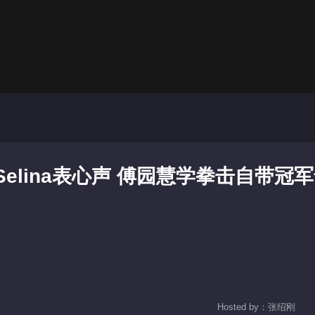
elina表心声 傅园慧学拳击自带冠
Hosted by：张绍刚