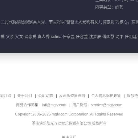
内容类型：综艺
，主打代际情感观察真人秀，节目将以“爸爸正大光明看女儿谈恋爱”为核心，
爱 父亲 父女 谈恋爱 真人秀 selina 任家萱 任容萱 沈梦辰 傅园慧 沈平 任明
司介绍
关于我们
公司动态
反盗版盗链声明
个人信息保护政策
服务协
商务合作邮箱：intl@mgtv.com
用户反馈：service@mgtv.com
Copyright 2006-2026 mgtv.com Corporation, All Rights Reserved
湖南快乐阳光互动娱乐传媒有限公司 版权所有
关注我们