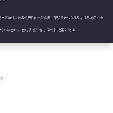
捕捉当代年轻人最具代表性的恋爱态度，展现父亲与女儿及女儿男友间的微
廷 傅春昇 张绍刚 程莉莎 张轩睿 李佳兴 陈澧霆 杜海涛
议