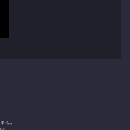
 芒果出品
分钟