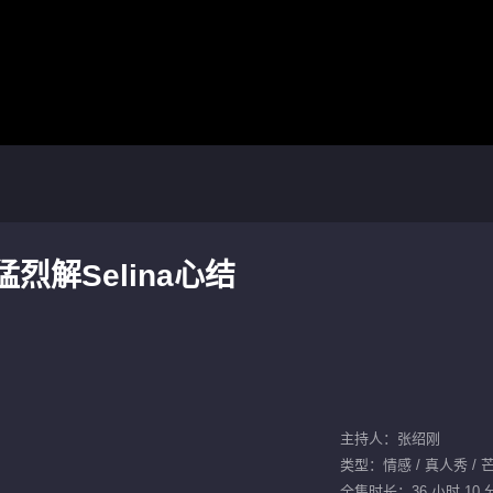
解Selina心结
主持人：张绍刚
类型：情感 / 真人秀 /
全集时长：36 小时 10 