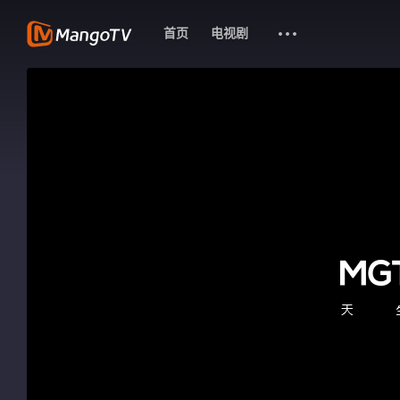
首页
电视剧