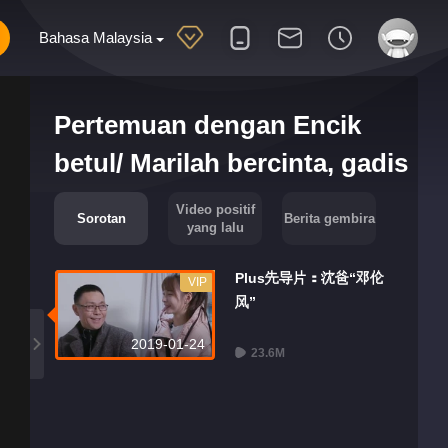
Bahasa Malaysia
Pertemuan dengan Encik
betul/ Marilah bercinta, gadis
Video positif
Sorotan
Berita gembira
yang lalu
Plus先导片：沈爸“邓伦
VIP
风”
2019-01-24
23.6M