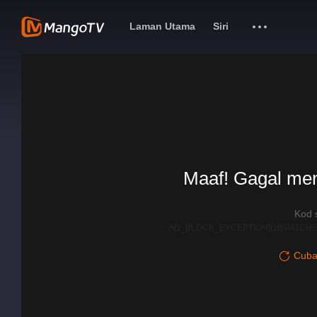
Laman Utama
Siri
Maaf! Gagal me
Kod 
AD_BLOCK_EXCEPTION|DISPATCHE
Cuba