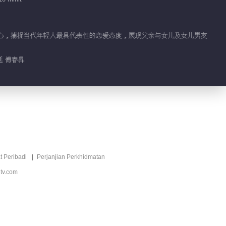
”为核心，捕捉当代年轻人最具代表性的恋爱态度，展现父亲与女儿及女儿男友
廷 傅春昇
t Peribadi
Perjanjian Perkhidmatan
tv.com