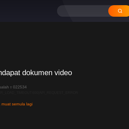
ndapat dokumen video
salah：022534
R_LOAD_TIMEOUT:600|API_REQUEST_ERROR
 muat semula lagi