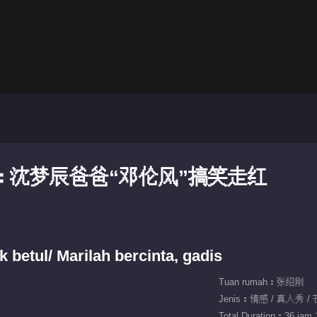
片：沈梦辰爸爸“邓伦风”搞笑走红
betul/ Marilah bercinta, gadis
Tuan rumah：张绍刚
Jenis：情感 / 真人秀 
Total Duration：36 jam 