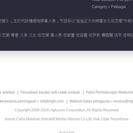
Category：Pelbagai
女儿们的恋爱》，主打代际情感观察真人秀，节目将以“爸爸正大光明看女儿谈恋爱
 恋爱 青春 父亲 父女 谈恋爱 真人秀 任家萱 任容萱 沈梦辰 傅园慧 沈平 任明
a syarikat
Penyataan pautan anti-cetak rompak
Polisi Perlindungan Makluma
 kerjasama perniagaan：intl@mgtv.com
Maklum balas pengguna：service@mg
Copyright 2006-2026 mgtv.com Corporation, All Rights Reserved
Hunan Ceria Matahari Interaktif Media Hiburan Co.Ltd. Hak Cipta Terpelihara
Ikuti kami