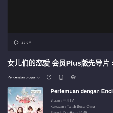
23.6M
女儿们的恋爱 会员Plus版先导
Pengenalan program
Pertemuan dengan Encik 
Siaran：芒果TV
Kawasan：Tanah Besar China
Episode Duration：49:49